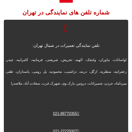
شماره تلفن های نمایندگی در تهران
تلفن نمایندگی تعمیرات در شمال تهران:
لواسانات، نیاوران، ولنجک، الهیه، تجریش، شریعتی، فرمانیه، کامرانیه، چیذر،
زعفرانیه، منظریه، ازگل، دربند، دزاشیب، محمودیه، پل رومی، پاسداران، ظفر،
میرداماد، جردن، شمیرانات، دروس، پارک وی، شهرک غرب، سعادت آباد، ملاصدرا
021-88770355
021-22225007