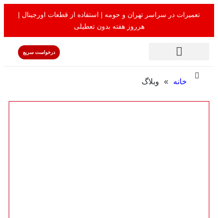
تعميرات در سراسر تهران و حومه | استفاده از قطعات اورجينال |
هرروز هفته بدون تعطيلى
درخواست سریع
کولر گازی اجنرال
خانه
»
وبلاگ