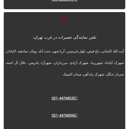
تلفن نمایندگی تعمیرات در غرب تهران:
آیت الله کاشانی، باغ فیض، بلوار فردوس، آریا شهر، جنت آباد، پونک، صادقیه، اکباتان،
شهرک آپادانا، شهرزیبا، شهرک آزادی، مرزداران، شهرآرا، پاتریس، جلال آل احمد،
سردار جنگل، شهرک راه آهن، میدان المپیک
021-44768325
021-44768306