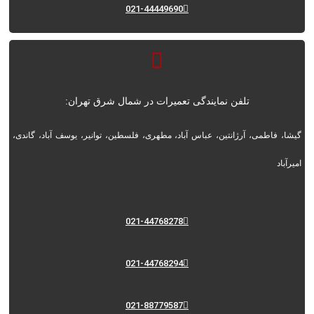
021-44449690
تلفن نمایندگی تعمیرات در شمال شرق تهران:
گیشا، فاطمی، آرژانتین، عباس آباد، مطهری، فلسطین، توانیر، یوسف آباد، گاندی،
امیرآباد
021-44768278
021-44768294
021-88779587