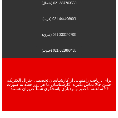
021-88770355 (شمال)
021-44449690 (غرب)
021-33324070 (شرق)
021-55186843 (جنوب)
برای دریافت راهنمایی از کارشناسان تخصصی جنرال الکتریک،
همین حالا تماس بگیرید. کارشناسان ما هر روز هفته به صورت
۲۴ ساعته، با صبر و بردباری پاسخگوی شما عزیزان هستند.