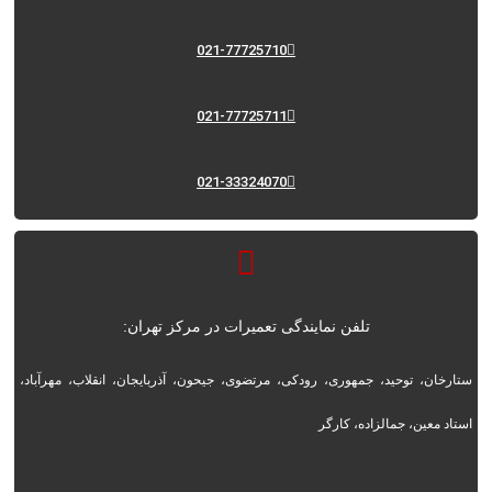
021-77725710
021-77725711
021-33324070
تلفن نمایندگی تعمیرات در مرکز تهران:
ستارخان، توحید، جمهوری، رودکی، مرتضوی، جیحون، آذربایجان، انقلاب، مهرآباد،
استاد معین، جمالزاده، کارگر