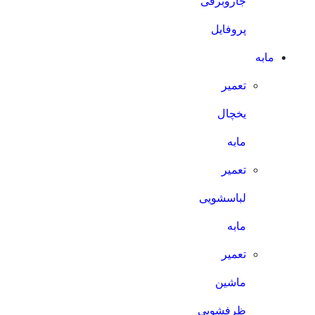
جاروبرقی
پروفایل
مابه
تعمیر
یخچال
مابه
تعمیر
لباسشویی
مابه
تعمیر
ماشین
ظرفشویی