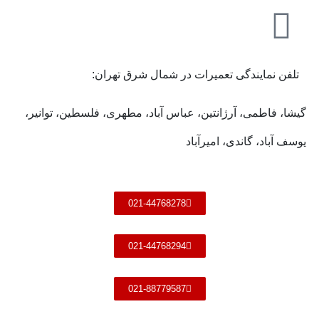
تلفن نمایندگی تعمیرات در شمال شرق تهران:
گیشا، فاطمی، آرژانتین، عباس آباد، مطهری، فلسطین، توانیر،
یوسف آباد، گاندی، امیرآباد
021-44768278
021-44768294
021-88779587