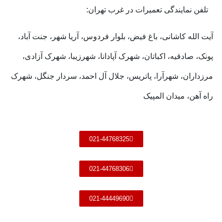
تلفن نمایندگی تعمیرات در غرب تهران:
آیت الله کاشانی، باغ فیض، بلوار فردوس، آریا شهر، جنت آباد،
پونک، صادقیه، اکباتان، شهرک آپادانا، شهرزیبا، شهرک آزادی،
مرزداران، شهرآرا، پاتریس، جلال آل احمد، سردار جنگل، شهرک
راه آهن، میدان المپیک
021-44768325
021-44768306
021-44449690