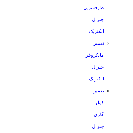
ظرفشویی
جنرال
الکتریک
تعمیر
مایکروفر
جنرال
الکتریک
تعمیر
کولر
گازی
جنرال