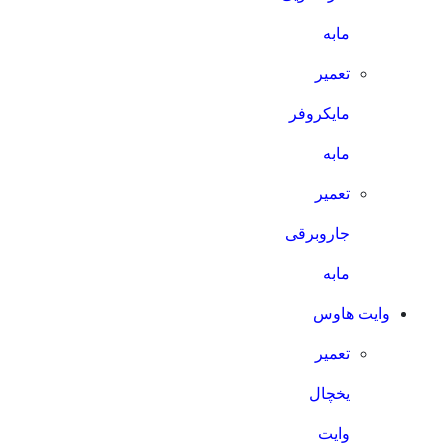
مابه
تعمیر
مایکروفر
مابه
تعمیر
جاروبرقی
مابه
وایت هاوس
تعمیر
یخچال
وایت