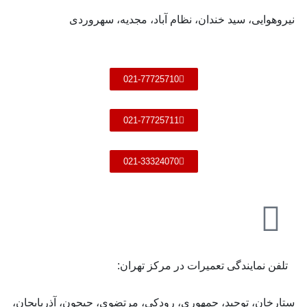
نیروهوایی، سید خندان، نظام آباد، مجدیه، سهروردی
021-77725710
021-77725711
021-33324070
تلفن نمایندگی تعمیرات در مرکز تهران:
ستارخان، توحید، جمهوری، رودکی، مرتضوی، جیحون، آذربایجان،