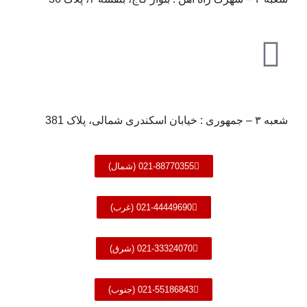
شعبه ۳ – جمهوری : خیابان اسکندری شمالی، پلاک 381
021-88770355 (شمال)
021-44449690 (غرب)
021-33324070 (شرق)
021-55186843 (جنوب)