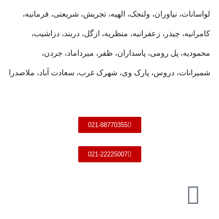
لواسانات، نیاوران، ولنجک، الهیه، تجریش، شریعتی، فرمانیه،
کامرانیه، چیذر، زعفرانیه، منظریه، ازگل، دربند، دزاشیب،
محمودیه، پل رومی، پاسداران، ظفر، میرداماد، جردن،
شمیرانات، دروس، پارک وی، شهرک غرب، سعادت آباد، ملاصدرا
021-88770355
021-22225007