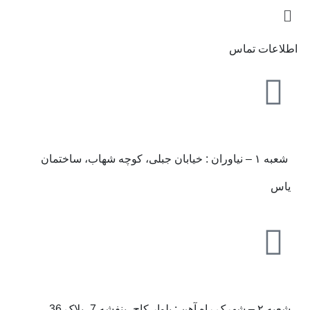
اطلاعات تماس
شعبه ۱ – نیاوران : خیابان جبلی، کوچه شهاب، ساختمان
یاس
شعبه ۲ – شهرک راه آهن : بلوار کاج، بنفشه 7، پلاک 36